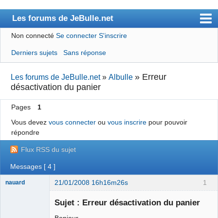
Les forums de JeBulle.net
Non connecté
Se connecter
S'inscrire
Accueil
Derniers sujets
Sans réponse
Membres
Règles
»
Erreur
Les forums de JeBulle.net
»
Albulle
désactivation du panier
Chercher
Pages
1
S’inscrire
Vous devez
vous connecter
ou
vous inscrire
pour pouvoir
Connexion
répondre
← Retour vers JeBulle.net
Flux RSS du sujet
Messages [ 4 ]
21/01/2008 16h16m26s
1
nauard
P'tit nouveau
Sujet : Erreur désactivation du panier
Déconnecté
Bonjour,