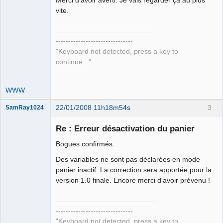
Merci d'avoir averti. Je vais regarder ça au plus
Déconnecté
vite.
-------------------------------
"Keyboard not detected, press a key to
continue..."
WWW
22/01/2008 11h18m54s
3
SamRay1024
Re : Erreur désactivation du panier
Bogues confirmés.
Administrateur
Des variables ne sont pas déclarées en mode
Déconnecté
panier inactif. La correction sera apportée pour la
version 1.0 finale. Encore merci d'avoir prévenu !
-------------------------------
"Keyboard not detected, press a key to