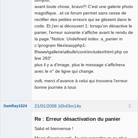
avant toute chose, bravo!!! C'est une galerie photo
magnifique...et ce forum permet sans cesse de
rectifier des petites erreurs qui se glissent dans le
code. Et j'en ai découvert 1: lorsqu'on désactive le
panier, l'erreur suivante s'affiche avant le rendu de
la page."Notice: Undefined index: a_panier in
c:\program files\easyphp1-
8\www\gallerie\albulle\core\includes\html.php on
line 283".
plus il y a d'image, plus le message s'affichera
avec le n° de ligne qui change.
voili, merci d'avance à celui qui trouvera l'erreur.
bonne journée à tous
21/01/2008 16h43m14s
2
SamRay1024
Re : Erreur désactivation du panier
Salut et bienvenue !
Administrateur